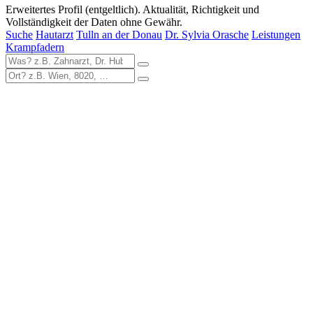
Erweitertes Profil (entgeltlich). Aktualität, Richtigkeit und
Vollständigkeit der Daten ohne Gewähr.
Suche
Hautarzt
Tulln an der Donau
Dr. Sylvia Orasche
Leistungen
Krampfadern
zur DocFinder-Startseite
logo icon
Seit über einem Jahrzehnt ist DocFinder.at Marktführer und
reichweitenstärkste Gesundheitsplattform mit über 6 Millionen