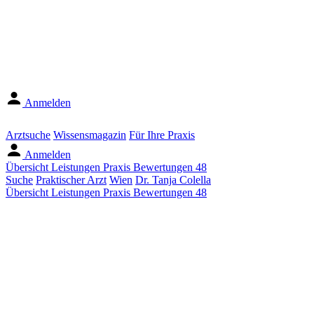
Anmelden
Arztsuche
Wissensmagazin
Für Ihre Praxis
Anmelden
Übersicht
Leistungen
Praxis
Bewertungen
48
Suche
Praktischer Arzt
Wien
Dr. Tanja Colella
Übersicht
Leistungen
Praxis
Bewertungen
48