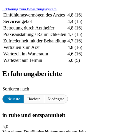
Erklärung zum Bewertungssystem
Einfühlungsvermögen des Arztes
4,8
(16)
Serviceangebot
4,4
(15)
Betreuung durch Arzthelfer
4,8
(16)
Praxisaustattung / Räumlichkeiten
4,7
(15)
Zufriedenheit mit der Behandlung
4,7
(16)
Vertrauen zum Arzt
4,8
(16)
Wartezeit im Warteraum
4,6
(16)
Wartezeit auf Termin
5,0
(5)
Erfahrungsberichte
Sortieren nach
Neueste
Höchste
Niedrigste
in ruhe und entspanntheit
5,0
Von einem DocFinder Nutzer
vor einem Jahr