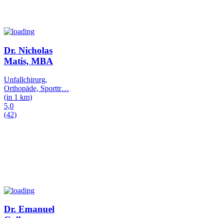
Dr. Nicholas
Matis, MBA
Unfallchirurg,
Orthopäde, Sporttr
…
(in 1 km)
5,0
(42)
Dr. Emanuel