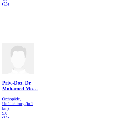
(23)
Priv.-Doz. Dr.
Mohamed Mo
…
Orthopäde,
Unfallchirurg
(in 1
km)
5,0
(18)