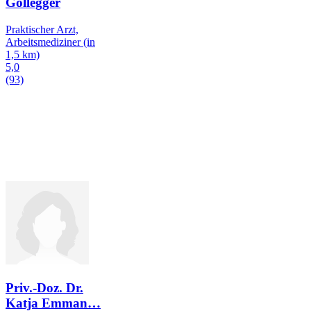
Gollegger
Praktischer Arzt,
Arbeitsmediziner
(in
1,5 km)
5,0
(93)
Priv.-Doz. Dr.
Katja Emman
…