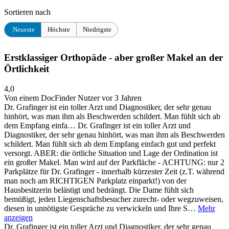
Sortieren nach
Neueste
Höchste
Niedrigste
Erstklassiger Orthopäde - aber großer Makel an der
Örtlichkeit
4,0
Von einem DocFinder Nutzer
vor 3 Jahren
Dr. Grafinger ist ein toller Arzt und Diagnostiker, der sehr genau
hinhört, was man ihm als Beschwerden schildert. Man fühlt sich ab
dem Empfang einfa…
Dr. Grafinger ist ein toller Arzt und
Diagnostiker, der sehr genau hinhört, was man ihm als Beschwerden
schildert. Man fühlt sich ab dem Empfang einfach gut und perfekt
versorgt. ABER: die örtliche Situation und Lage der Ordination ist
ein großer Makel. Man wird auf der Parkfläche - ACHTUNG: nur 2
Parkplätze für Dr. Grafinger - innerhalb kürzester Zeit (z.T. während
man noch am RICHTIGEN Parkplatz einparkt!) von der
Hausbesitzerin belästigt und bedrängt. Die Dame fühlt sich
bemüßigt, jeden Liegenschaftsbesucher zurecht- oder wegzuweisen,
diesen in unnötigste Gespräche zu verwickeln und Ihre S…
Mehr
anzeigen
Dr. Grafinger ist ein toller Arzt und Diagnostiker, der sehr genau