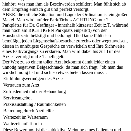
hinhört, was man ihm als Beschwerden schildert. Man fühlt sich ab
dem Empfang einfach gut und perfekt versorgt.
ABER: die örtliche Situation und Lage der Ordination ist ein großer
Makel. Man wird auf der Parkfläche - ACHTUNG: nur 2
Parkplätze für Dr. Grafinger - innerhalb kürzester Zeit (z.T. während
man noch am RICHTIGEN Parkplatz einparkt!) von der
Hausbesitzerin belästigt und bedrängt. Die Dame fühlt sich
bemüßigt, jeden Liegenschaftsbesucher zurecht- oder wegzuweisen,
diesen in unnötigste Gespräche zu verwickeln und Ihre Sichtweise
eines Parkvorgangs zu erklären. Man wird dabei bis zur Tür des
Arztes verfolgt und z.T. beflegelt.
Der Weg zu so einem tollen Arzt bekommt damit leider einen
unnötig negativen Beigeschmack, da man sich fragt, "ob man das
wirklich nötig hat und sich so etwas bieten lassen muss".
Einfühlungsvermögen des Arztes
Vertrauen zum Arzt
Zufriedenheit mit der Behandlung
Serviceangebot
Praxisaustattung / Räumlichkeiten
Betreuung durch Arzthelfer
Wartezeit im Warteraum
Wartezeit auf Termin
Diese Bewertung ist die subjektive Meinung eines Patienten und