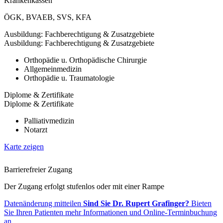
Krankenkassen
ÖGK
,
BVAEB
,
SVS
,
KFA
Ausbildung: Fachberechtigung & Zusatzgebiete
Ausbildung: Fachberechtigung & Zusatzgebiete
Orthopädie u. Orthopädische Chirurgie
Allgemeinmedizin
Orthopädie u. Traumatologie
Diplome & Zertifikate
Diplome & Zertifikate
Palliativmedizin
Notarzt
Karte zeigen
Barrierefreier Zugang
Der Zugang erfolgt stufenlos oder mit einer Rampe
Datenänderung mitteilen
Sind Sie Dr. Rupert Grafinger?
Bieten
Sie Ihren Patienten mehr Informationen und Online-Terminbuchung
an