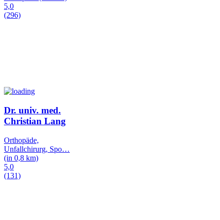
5,0
(296)
Dr. univ. med.
Christian Lang
Orthopäde,
Unfallchirurg, Spo
…
(in 0,8 km)
5,0
(131)