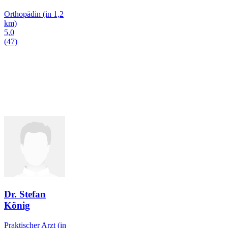
Orthopädin
(in 1,2
km)
5,0
(47)
Dr. Stefan
König
Praktischer Arzt
(in