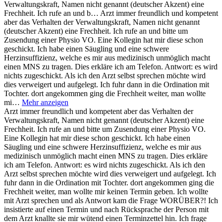
Verwaltungskraft, Namen nicht genannt (deutscher Akzent) eine
Frechheit. Ich rufe an und b…
Arzt immer freundlich und kompetent
aber das Verhalten der Verwaltungskraft, Namen nicht genannt
(deutscher Akzent) eine Frechheit. Ich rufe an und bitte um
Zusendung einer Physio VO. Eine Kollegin hat mir diese schon
geschickt. Ich habe einen Säugling und eine schwere
Herzinsuffizienz, welche es mir aus medizinisch unmöglich macht
einen MNS zu tragen. Dies erkläre ich am Telefon. Antwort: es wird
nichts zugeschickt. Als ich den Arzt selbst sprechen möchte wird
dies verweigert und aufgelegt. Ich fuhr dann in die Ordination mit
Tochter. dort angekommen ging die Frechheit weiter, man wollte
mi…
Mehr anzeigen
Arzt immer freundlich und kompetent aber das Verhalten der
Verwaltungskraft, Namen nicht genannt (deutscher Akzent) eine
Frechheit. Ich rufe an und bitte um Zusendung einer Physio VO.
Eine Kollegin hat mir diese schon geschickt. Ich habe einen
Säugling und eine schwere Herzinsuffizienz, welche es mir aus
medizinisch unmöglich macht einen MNS zu tragen. Dies erkläre
ich am Telefon. Antwort: es wird nichts zugeschickt. Als ich den
Arzt selbst sprechen möchte wird dies verweigert und aufgelegt. Ich
fuhr dann in die Ordination mit Tochter. dort angekommen ging die
Frechheit weiter, man wollte mir keinen Termin geben. Ich wollte
mit Arzt sprechen und als Antwort kam die Frage WORÜBER?! Ich
insistierte auf einen Termin und nach Rücksprache der Person mit
dem Arzt knallte sie mir wütend einen Terminzettel hin. Ich frage