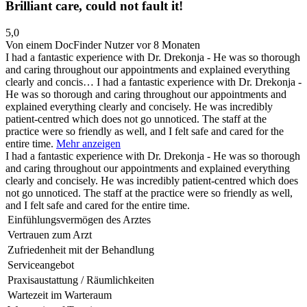
Brilliant care, could not fault it!
5,0
Von einem DocFinder Nutzer
vor 8 Monaten
I had a fantastic experience with Dr. Drekonja - He was so thorough
and caring throughout our appointments and explained everything
clearly and concis…
I had a fantastic experience with Dr. Drekonja -
He was so thorough and caring throughout our appointments and
explained everything clearly and concisely. He was incredibly
patient-centred which does not go unnoticed. The staff at the
practice were so friendly as well, and I felt safe and cared for the
entire time.
Mehr anzeigen
I had a fantastic experience with Dr. Drekonja - He was so thorough
and caring throughout our appointments and explained everything
clearly and concisely. He was incredibly patient-centred which does
not go unnoticed. The staff at the practice were so friendly as well,
and I felt safe and cared for the entire time.
Einfühlungsvermögen des Arztes
Vertrauen zum Arzt
Zufriedenheit mit der Behandlung
Serviceangebot
Praxisaustattung / Räumlichkeiten
Wartezeit im Warteraum