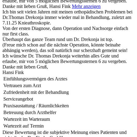
erlaube, mir von 5 möglichen Bewertungssternen 6 zu vergeben.
Danke mit lieben Gruß, Hansi Fink
Mehr anzeigen
Ich bin seit vielen Jahren mit meinen orthopädischen Problemen bei
Dr.Thomas Drekonja immer wieder mal in Behandlung, zuletzt am
7.11.25 Knieathroskopie.
Von der ersten Diagnose, dann Operation und Nachsorge einfach
nur first class.
Überhaupt das ganze Team rund um Dr. Drekonja ist top.
(Freue mich schon auf die nächste Operation, könnte beinahe
abhängig werden), das soll natürlich nur scherzhaft gemeint sein!
Ich wünsche Dr. Thomas Drekonja weiterhin alles Gute und
erlaube, mir von 5 möglichen Bewertungssternen 6 zu vergeben.
Danke mit lieben Gruß,
Hansi Fink
Einfühlungsvermögen des Arztes
Vertrauen zum Arzt
Zufriedenheit mit der Behandlung
Serviceangebot
Praxisaustattung / Räumlichkeiten
Betreuung durch Arzthelfer
Wartezeit im Warteraum
Wartezeit auf Termin
Diese Bewertung ist die subjektive Meinung eines Patienten und